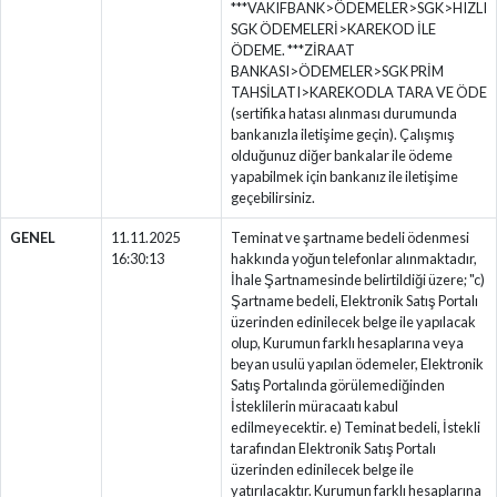
***VAKIFBANK>ÖDEMELER>SGK>HIZLI
SGK ÖDEMELERİ>KAREKOD İLE
ÖDEME. ***ZİRAAT
BANKASI>ÖDEMELER>SGK PRİM
TAHSİLATI>KAREKODLA TARA VE ÖDE
(sertifika hatası alınması durumunda
bankanızla iletişime geçin). Çalışmış
olduğunuz diğer bankalar ile ödeme
yapabilmek için bankanız ile iletişime
geçebilirsiniz.
GENEL
11.11.2025
Teminat ve şartname bedeli ödenmesi
16:30:13
hakkında yoğun telefonlar alınmaktadır,
İhale Şartnamesinde belirtildiği üzere; "c)
Şartname bedeli, Elektronik Satış Portalı
üzerinden edinilecek belge ile yapılacak
olup, Kurumun farklı hesaplarına veya
beyan usulü yapılan ödemeler, Elektronik
Satış Portalında görülemediğinden
İsteklilerin müracaatı kabul
edilmeyecektir. e) Teminat bedeli, İstekli
tarafından Elektronik Satış Portalı
üzerinden edinilecek belge ile
yatırılacaktır. Kurumun farklı hesaplarına