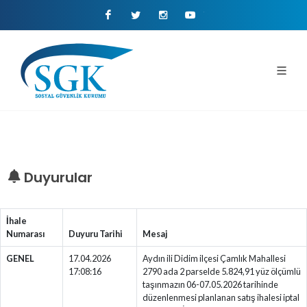
Facebook
Twitter
Instagram
Youtube
Duyurular
İhale
Numarası
Duyuru Tarihi
Mesaj
GENEL
17.04.2026
Aydın ili Didim ilçesi Çamlık Mahallesi
17:08:16
2790 ada 2 parselde 5.824,91 yüz ölçümlü
taşınmazın 06-07.05.2026 tarihinde
düzenlenmesi planlanan satış ihalesi iptal