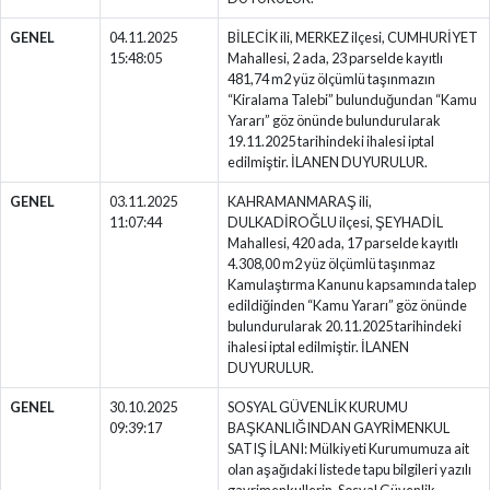
GENEL
04.11.2025
BİLECİK ili, MERKEZ ilçesi, CUMHURİYET
15:48:05
Mahallesi, 2 ada, 23 parselde kayıtlı
481,74 m2 yüz ölçümlü taşınmazın
“Kiralama Talebi” bulunduğundan “Kamu
Yararı” göz önünde bulundurularak
19.11.2025 tarihindeki ihalesi iptal
edilmiştir. İLANEN DUYURULUR.
GENEL
03.11.2025
KAHRAMANMARAŞ ili,
11:07:44
DULKADİROĞLU ilçesi, ŞEYHADİL
Mahallesi, 420 ada, 17 parselde kayıtlı
4.308,00 m2 yüz ölçümlü taşınmaz
Kamulaştırma Kanunu kapsamında talep
edildiğinden “Kamu Yararı” göz önünde
bulundurularak 20.11.2025 tarihindeki
ihalesi iptal edilmiştir. İLANEN
DUYURULUR.
GENEL
30.10.2025
SOSYAL GÜVENLİK KURUMU
09:39:17
BAŞKANLIĞINDAN GAYRİMENKUL
SATIŞ İLANI: Mülkiyeti Kurumumuza ait
olan aşağıdaki listede tapu bilgileri yazılı