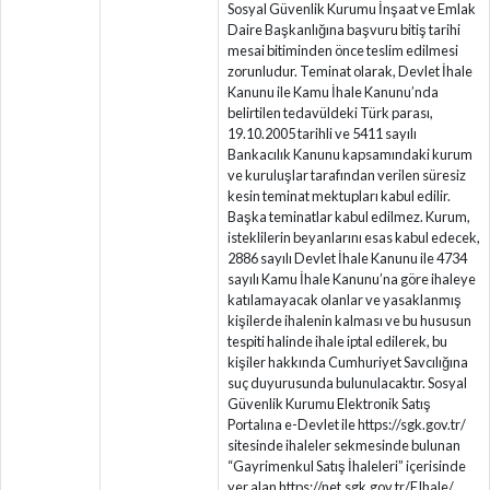
Sosyal Güvenlik Kurumu İnşaat ve Emlak
Daire Başkanlığına başvuru bitiş tarihi
mesai bitiminden önce teslim edilmesi
zorunludur. Teminat olarak, Devlet İhale
Kanunu ile Kamu İhale Kanunu’nda
belirtilen tedavüldeki Türk parası,
19.10.2005 tarihli ve 5411 sayılı
Bankacılık Kanunu kapsamındaki kurum
ve kuruluşlar tarafından verilen süresiz
kesin teminat mektupları kabul edilir.
Başka teminatlar kabul edilmez. Kurum,
isteklilerin beyanlarını esas kabul edecek,
2886 sayılı Devlet İhale Kanunu ile 4734
sayılı Kamu İhale Kanunu’na göre ihaleye
katılamayacak olanlar ve yasaklanmış
kişilerde ihalenin kalması ve bu hususun
tespiti halinde ihale iptal edilerek, bu
kişiler hakkında Cumhuriyet Savcılığına
suç duyurusunda bulunulacaktır. Sosyal
Güvenlik Kurumu Elektronik Satış
Portalına e-Devlet ile https://sgk.gov.tr/
sitesinde ihaleler sekmesinde bulunan
“Gayrimenkul Satış İhaleleri” içerisinde
yer alan https://net.sgk.gov.tr/EIhale/