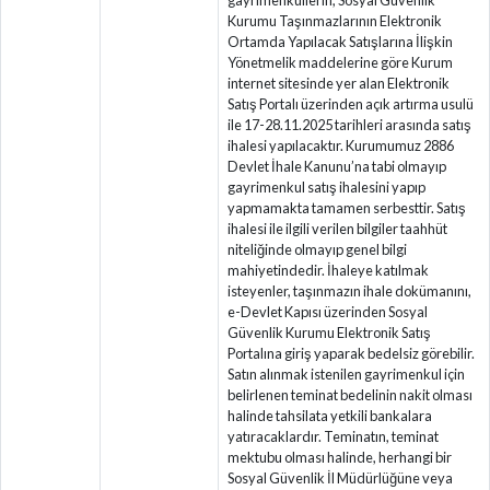
gayrimenkullerin, Sosyal Güvenlik
Kurumu Taşınmazlarının Elektronik
Ortamda Yapılacak Satışlarına İlişkin
Yönetmelik maddelerine göre Kurum
internet sitesinde yer alan Elektronik
Satış Portalı üzerinden açık artırma usulü
ile 17-28.11.2025 tarihleri arasında satış
ihalesi yapılacaktır. Kurumumuz 2886
Devlet İhale Kanunu’na tabi olmayıp
gayrimenkul satış ihalesini yapıp
yapmamakta tamamen serbesttir. Satış
ihalesi ile ilgili verilen bilgiler taahhüt
niteliğinde olmayıp genel bilgi
mahiyetindedir. İhaleye katılmak
isteyenler, taşınmazın ihale dokümanını,
e-Devlet Kapısı üzerinden Sosyal
Güvenlik Kurumu Elektronik Satış
Portalına giriş yaparak bedelsiz görebilir.
Satın alınmak istenilen gayrimenkul için
belirlenen teminat bedelinin nakit olması
halinde tahsilata yetkili bankalara
yatıracaklardır. Teminatın, teminat
mektubu olması halinde, herhangi bir
Sosyal Güvenlik İl Müdürlüğüne veya