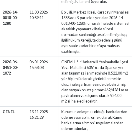
edilmiştir. İlanen Duyurulur.
2026-14-
11.03.2026
Bolu ili, Merkez İlçesi, Karaçayır Mahallesi
0018-00-
10:59:11
1355 ada 9 parselde yer alan 2026-14-
1280
0018-00-1280 numaralı ihalede sistemsel
aksaklık yaşanarak ihale süresi
dolmadan sonlandığı tespit edilmiş olup,
ilgili hüküm gereği, takip eden iş günü
aynı saate kadar bir defaya mahsus
uzatılmıştır.
2026-06-
06.01.2026
ÖNEMLİ!!!: *Ankara ili Yenimahalle ilçesi
0451-00-
15:58:08
Yuva Mahallesi 63516 ada 3 parsel yer
1072
alan taşınmaz ilan metninde 8.522,00 m2
yüz ölçümlü olarak görüntülenmekte
olup, ihale şartnamesinde de belirtilmiş
olan satışa konu taşınmaz 462/4261 arsa
paylı alanın yüzölçümü olarak 924.00
m2’si ihale edilecektir.
GENEL
13.11.2025
Kurumun anlaşmalı olduğu bankalardan
16:21:29
ödeme yapılabilir, örnek olarak Kamu
bankalarına ait mobil uygulamalardan
ödeme adımları,