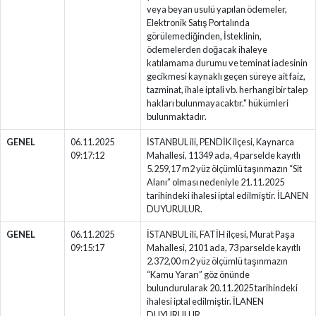
veya beyan usulü yapılan ödemeler,
Elektronik Satış Portalında
görülemediğinden, İsteklinin,
ödemelerden doğacak ihaleye
katılamama durumu ve teminat iadesinin
gecikmesi kaynaklı geçen süreye ait faiz,
tazminat, ihale iptali vb. herhangi bir talep
hakları bulunmayacaktır." hükümleri
bulunmaktadır.
GENEL
06.11.2025
İSTANBUL ili, PENDİK ilçesi, Kaynarca
09:17:12
Mahallesi, 11349 ada, 4 parselde kayıtlı
5.259,17 m2 yüz ölçümlü taşınmazın “Sit
Alanı” olması nedeniyle 21.11.2025
tarihindeki ihalesi iptal edilmiştir. İLANEN
DUYURULUR.
GENEL
06.11.2025
İSTANBUL ili, FATİH ilçesi, Murat Paşa
09:15:17
Mahallesi, 2101 ada, 73 parselde kayıtlı
2.372,00 m2 yüz ölçümlü taşınmazın
“Kamu Yararı” göz önünde
bulundurularak 20.11.2025 tarihindeki
ihalesi iptal edilmiştir. İLANEN
DUYURULUR.