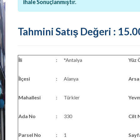
İhale Sonuçlanmıştır.
Tahmini Satış Değeri : 15.
İli
:
*Antalya
Yüz 
İlçesi
:
Alanya
Arsa
Mahallesi
:
Türkler
Yevm
Ada No
:
330
Cilt 
Parsel No
:
1
Sayf