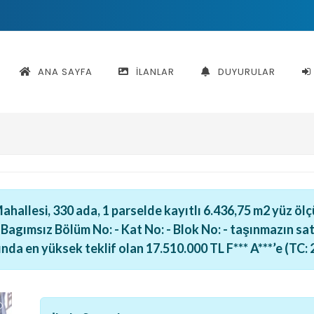
ANA SAYFA
İLANLAR
DUYURULAR
ahallesi, 330 ada, 1 parselde kayıtlı 6.436,75 m2 yüz ö
 Bagımsız Bölüm No: - Kat No: - Blok No: - taşınmazın s
nda en yüksek teklif olan 17.510.000 TL F*** A***’e (TC: 2