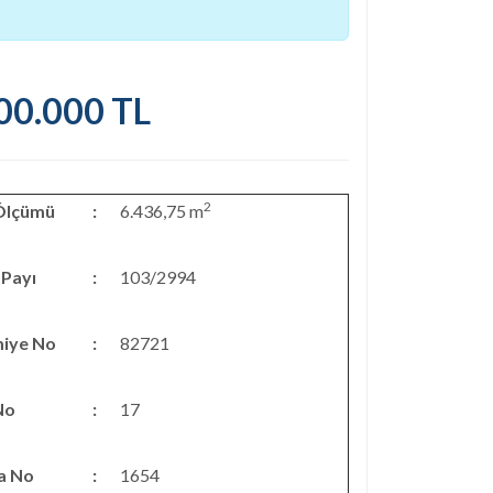
000.000 TL
2
Ölçümü
:
6.436,75 m
 Payı
:
103/2994
iye No
:
82721
No
:
17
a No
:
1654