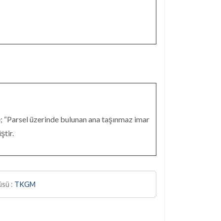
Parsel üzerinde bulunan ana taşınmaz imar
ştir.
sü :
TKGM