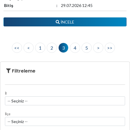
Bitiş
:
29.07.2026 12:45
İNCELE
<<
<
1
2
3
4
5
>
>>
Filtreleme
İl
İlçe