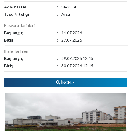
Ada-Parsel
:
9468 - 4
Tapu Niteliği
:
Arsa
Başvuru Tarihleri
Başlangıç
:
14.07.2026
Bitiş
:
27.07.2026
İhale Tarihleri
Başlangıç
:
29.07.2026 12:45
Bitiş
:
30.07.2026 12:45
İNCELE