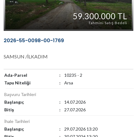
59.300.000 TL
Tahmini Satış Bedeli
2026-55-0098-00-1769
SAMSUN /İLKADIM
Ada-Parsel
:
10235 - 2
Tapu Niteliği
:
Arsa
Başvuru Tarihleri
Başlangıç
:
14.07.2026
Bitiş
:
27.07.2026
İhale Tarihleri
Başlangıç
:
29.07.2026 13:20
Bitiş
:
30.07.2026 13:20