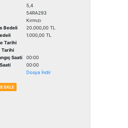
5,4
54RA293
Kırmızı
as Bedeli
20.000,00 TL
Bedeli
1.000,00 TL
ale Tarihi
le Tarihi
langıç Saati
00:00
ş Saati
00:00
i
Dosya İndir
RE EKLE