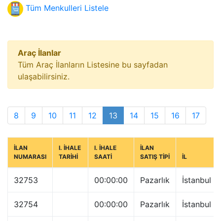
Tüm Menkulleri Listele
Araç İlanlar
Tüm Araç İlanların Listesine bu sayfadan
ulaşabilirsiniz.
8
9
10
11
12
13
14
15
16
17
İLAN
I. İHALE
I. İHALE
İLAN
NUMARASI
TARİHİ
SAATİ
SATIŞ TİPİ
İL
32753
00:00:00
Pazarlık
İstanbul
32754
00:00:00
Pazarlık
İstanbul