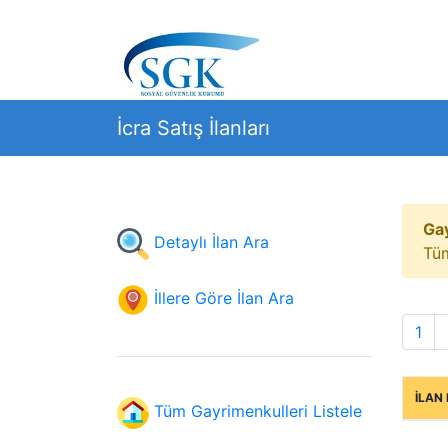
İcra Satış İlanları
Gay
Detaylı İlan Ara
Tüm
İllere Göre İlan Ara
1
İLAN
Tüm Gayrimenkulleri Listele