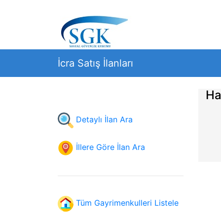
İcra Satış İlanları
Ha
Detaylı İlan Ara
İllere Göre İlan Ara
Tüm Gayrimenkulleri Listele