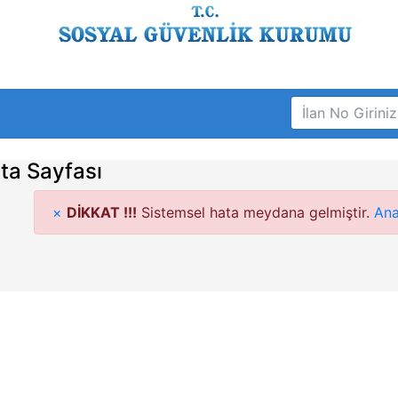
ta Sayfası
×
DİKKAT !!!
Sistemsel hata meydana gelmiştir.
Ana